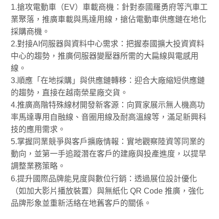
1.
EV
搶攻電動車（
）車載商機：針對泰國羅勇府等汽車工
業聚落，推廣車載與馬達用線，搶佔電動車供應鏈在地化
採購商機。
2.
AI
對接
伺服器與資料中心需求：把握泰國擴大投資資料
中心的趨勢，推廣伺服器變壓器所需的大扁線與電感用
線。
3.
順應「在地採購」與供應鏈轉移：迎合大廠縮短供應鏈
的趨勢，直接在越南榮星廠交貨。
4.
推廣高階特殊線材開發新客源：向買家展示無人機高功
率馬達專用自融線、音圈用線及耐高溫線等，滿足新興科
技的應用需求。
5.
掌握同業競爭與客戶擴廠情報：實地觀察陸資等同業的
動向，並第一手追蹤潛在客戶的建廠與投產進度，以提早
調整業務策略。
6.
提升國際品牌能見度與數位行銷：透過展位設計優化
QR Code
（如加大影片播放裝置）與無紙化
推廣，強化
品牌形象並重新活絡在地舊客戶的關係。