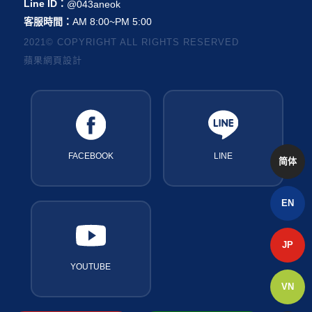
Line ID：
@043aneok
客服時間：
AM 8:00~PM 5:00
2021© COPYRIGHT ALL RIGHTS RESERVED
蘋果網頁設計
FACEBOOK
LINE
简体
EN
JP
YOUTUBE
VN