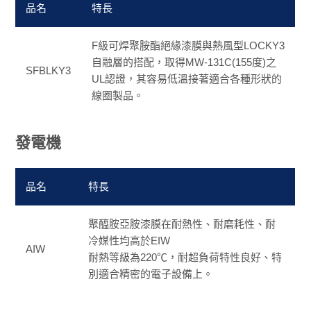
品名
特長
F級可焊聚胺酯絕緣漆膜與熱風型LOCKY3
自融層的搭配，取得MW-131C(155度)之
SFBLKY3
UL認證，其容易低溫接著適合各種形狀的
線圈製品。
發電機
品名
特長
聚醯胺亞胺漆膜在耐熱性、耐磨耗性、耐
冷媒性均高於EIW
AIW
耐熱等級為220℃，耐超負荷特性良好、特
別適合精密的電子設備上。