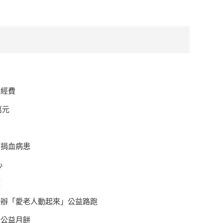
費
費
動經費
萬元
福捐血病患
心
髓
舉辦「愛老人動起來」公益路跑
會公益月餅