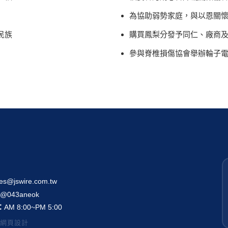
為協助弱勢家庭，與以恩關
民族
購買鳳梨分發予同仁、廠商
參與脊椎損傷協會舉辦輪子
les@jswire.com.tw
：
@043aneok
：
AM 8:00~PM 5:00
網頁設計