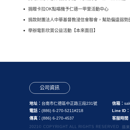
捐贈卡拉OK點唱機予仁德一甲里活動中心
捐款財團法人中華基督教浸信會聯會，幫助偏遠弱勢
舉辦電影欣賞公益活動【本來面目】
公司資訊
地址：
台南市仁德區中正路三段231號
信箱：
sa
電話：
(886) 6-270-5211#218
Line ID
傳真：
(886) 6-270-4537
客服時間
2021© COPYRIGHT ALL RIGHTS RESERVED
蘋果