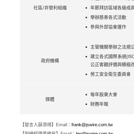
社區/非營利組織
年節拜訪區域各級成
舉辦慈善各式活動
參與外部協會運作
主管機關舉辦之法規
建立各式國際系統(ISO9
政府機構
公正客觀評價與積極
勞工安全衛生委員會
每年股東大會
媒體
財務年報
【發言人薛添得】Email：
frank@jswire.com.tw
【副總經理黃維民】Email：
leo@jswire.com.tw