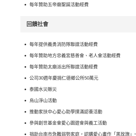
每年贊助五帝廟聖誕活動經費
回饋社會
每年提供義勇消防隊聯誼活動經費
每年贊助地方忠義宮慈善會、老人會活動經費
每年贊助太廟派出所聯誼活動經費
公司30週年慶捐仁德鄉公所50萬元
泰國水災賑災
烏山淨山活動
推動家扶中心愛心助學撲滿認養活動
參與創世基金會愛心園遊會與義工活動
捐助台南市急難弱勢家庭，認購愛心畫作「黑玫瑰」