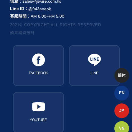
信箱：
sales@jswire.com.tw
Line ID：
@043aneok
客服時間：
AM 8:00~PM 5:00
2021© COPYRIGHT ALL RIGHTS RESERVED
蘋果網頁設計
FACEBOOK
LINE
简体
EN
JP
YOUTUBE
VN