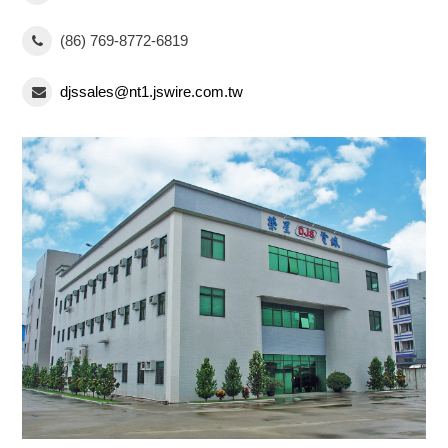
(86) 769-8772-6819
djssales@nt1.jswire.com.tw